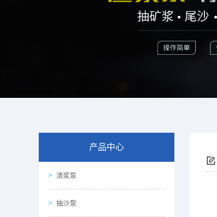
产品中心
渣浆泵
抽沙泵